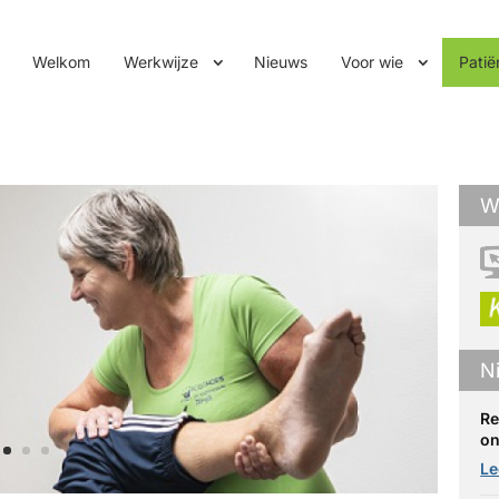
Welkom
Werkwijze
Nieuws
Voor wie
Patië
W
N
Re
on
Le