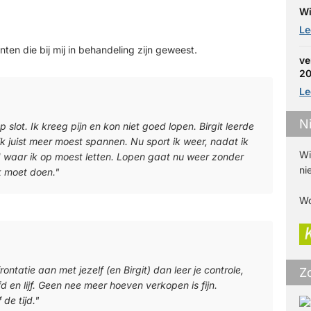
Wi
Le
ten die bij mij in behandeling zijn geweest.
ve
2
Le
N
 slot. Ik kreeg pijn en kon niet goed lopen. Birgit leerde
k juist meer moest spannen. Nu sport ik weer, nadat ik
Wi
rd waar ik op moest letten. Lopen gaat nu weer zonder
ni
ik moet doen."
Wo
ntatie aan met jezelf (en Birgit) dan leer je controle,
Z
d en lijf. Geen nee meer hoeven verkopen is fijn.
de tijd."